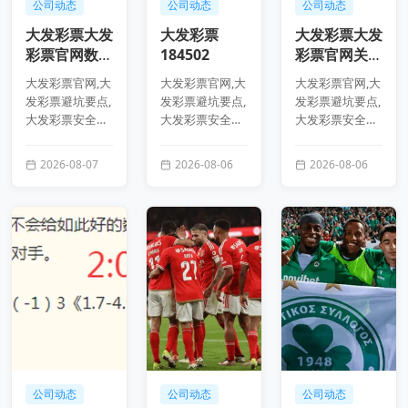
公司动态
公司动态
公司动态
大发彩票大发
大发彩票
大发彩票大发
彩票官网数据
184502
彩票官网关键
冲到184907
数据曝光讨论
大发彩票官网,大
大发彩票官网,大
大发彩票官网,大
引发关注
升温
发彩票避坑要点,
发彩票避坑要点,
发彩票避坑要点,
大发彩票安全提
大发彩票安全提
大发彩票安全提
示,大发彩票使用
示,大发彩票使用
示,大发彩票使用
指南,大发彩票登
指南,大发彩票登
指南,大发彩票登
2026-08-07
2026-08-06
2026-08-06
录技巧,大发彩票
录技巧,大发彩票
录技巧,大发彩票
大发彩票官网数
184502
大发彩票官网关
据冲到184...
键数据曝光讨...
公司动态
公司动态
公司动态