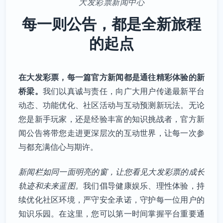
大发彩票新闻中心
每一则公告，都是全新旅程
的起点
在大发彩票，每一篇官方新闻都是通往精彩体验的新
桥梁。
我们以真诚与责任，向广大用户传递最新平台
动态、功能优化、社区活动与互动预测新玩法。无论
您是新手玩家，还是经验丰富的知识挑战者，官方新
闻公告将带您走进更深层次的互动世界，让每一次参
与都充满信心与期许。
新闻栏如同一面明亮的窗，让您看见大发彩票的成长
轨迹和未来蓝图。
我们倡导健康娱乐、理性体验，持
续优化社区环境，严守安全承诺，守护每一位用户的
知识乐园。在这里，您可以第一时间掌握平台重要通