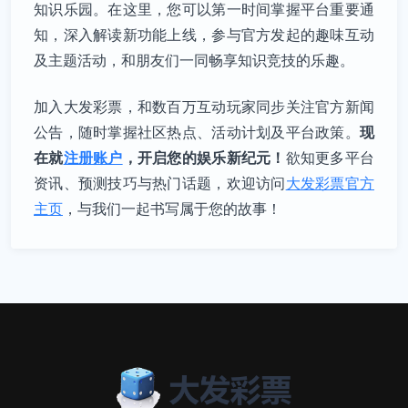
知识乐园。在这里，您可以第一时间掌握平台重要通
知，深入解读新功能上线，参与官方发起的趣味互动
及主题活动，和朋友们一同畅享知识竞技的乐趣。
加入大发彩票，和数百万互动玩家同步关注官方新闻
现
公告，随时掌握社区热点、活动计划及平台政策。
在就
注册账户
，开启您的娱乐新纪元！
欲知更多平台
资讯、预测技巧与热门话题，欢迎访问
大发彩票官方
主页
，与我们一起书写属于您的故事！