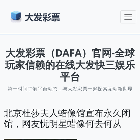
大发彩票（DAFA）官网-全球
玩家信赖的在线大发快三娱乐
平台
第一时间了解平台动态，与大发彩票一起探索互动新世界
北京杜莎夫人蜡像馆宣布永久闭
馆，网友忧明星蜡像何去何从