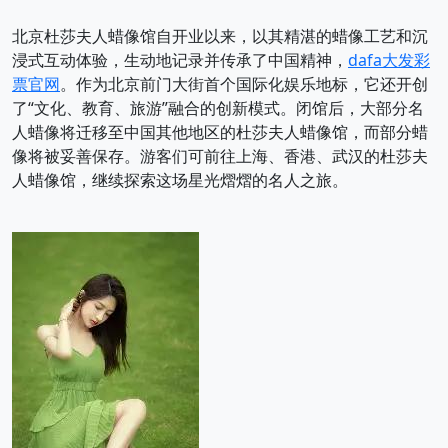
北京杜莎夫人蜡像馆自开业以来，以其精湛的蜡像工艺和沉
浸式互动体验，生动地记录并传承了中国精神，
dafa大发彩
票官网
。作为北京前门大街首个国际化娱乐地标，它还开创
了“文化、教育、旅游”融合的创新模式。闭馆后，大部分名
人蜡像将迁移至中国其他地区的杜莎夫人蜡像馆，而部分蜡
像将被妥善保存。游客们可前往上海、香港、武汉的杜莎夫
人蜡像馆，继续探索这场星光熠熠的名人之旅。