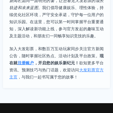
新闻栏如同一面明亮的窗，让您看见大发彩票的成长
轨迹和未来蓝图。
我们倡导健康娱乐、理性体验，持
续优化社区环境，严守安全承诺，守护每一位用户的
知识乐园。在这里，您可以第一时间掌握平台重要通
知，深入解读新功能上线，参与官方发起的趣味互动
及主题活动，和朋友们一同畅享知识竞技的乐趣。
加入大发彩票，和数百万互动玩家同步关注官方新闻
现
公告，随时掌握社区热点、活动计划及平台政策。
在就
注册账户
，开启您的娱乐新纪元！
欲知更多平台
资讯、预测技巧与热门话题，欢迎访问
大发彩票官方
主页
，与我们一起书写属于您的故事！