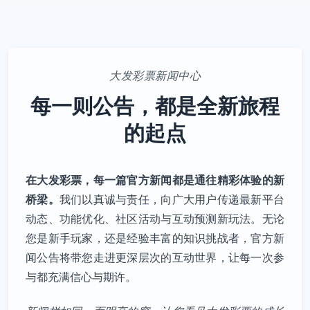
大发彩票新闻中心
每一则公告，都是全新旅程
的起点
在大发彩票，每一篇官方新闻都是通往精彩体验的新
桥梁。
我们以真诚与责任，向广大用户传递最新平台
动态、功能优化、社区活动与互动预测新玩法。无论
您是新手玩家，还是经验丰富的知识挑战者，官方新
闻公告将带您走进更深层次的互动世界，让每一次参
与都充满信心与期许。