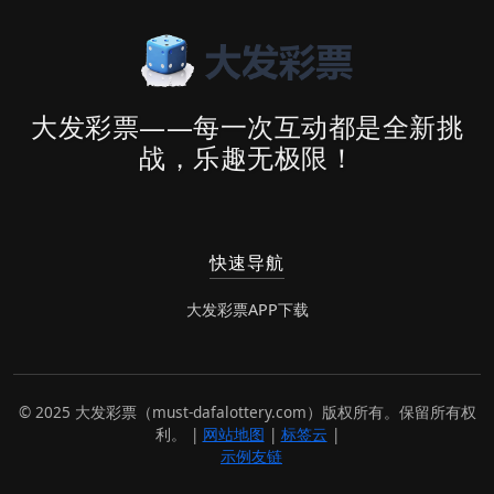
大发彩票——每一次互动都是全新挑
战，乐趣无极限！
快速导航
大发彩票APP下载
© 2025 大发彩票（must-dafalottery.com）版权所有。保留所有权
利。 |
网站地图
|
标签云
|
示例友链