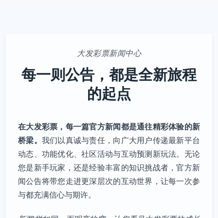
大发彩票新闻中心
每一则公告，都是全新旅程
的起点
在大发彩票，每一篇官方新闻都是通往精彩体验的新
桥梁。
我们以真诚与责任，向广大用户传递最新平台
动态、功能优化、社区活动与互动预测新玩法。无论
您是新手玩家，还是经验丰富的知识挑战者，官方新
闻公告将带您走进更深层次的互动世界，让每一次参
与都充满信心与期许。