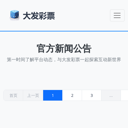
官方新闻公告
第一时间了解平台动态，与大发彩票一起探索互动新世界
首页
上一页
1
2
3
...