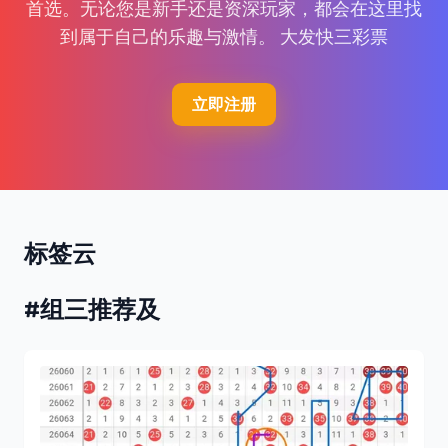
首选。无论您是新手还是资深玩家，都会在这里找
到属于自己的乐趣与激情。 大发快三彩票
立即注册
标签云
#组三推荐及