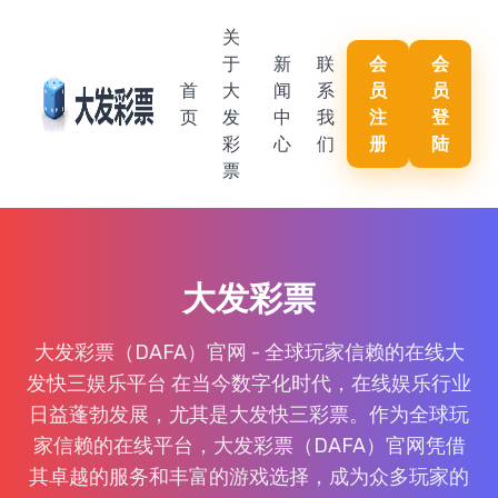
关
于
新
联
会
会
首
大
闻
系
员
员
页
发
中
我
注
登
彩
心
们
册
陆
票
大发彩票
大发彩票（DAFA）官网 - 全球玩家信赖的在线大
发快三娱乐平台 在当今数字化时代，在线娱乐行业
日益蓬勃发展，尤其是大发快三彩票。作为全球玩
家信赖的在线平台，大发彩票（DAFA）官网凭借
其卓越的服务和丰富的游戏选择，成为众多玩家的