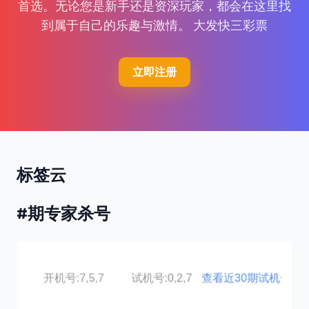
首选。无论您是新手还是资深玩家，都会在这里找
到属于自己的乐趣与激情。 大发快三彩票
立即注册
标签云
#期专家杀号