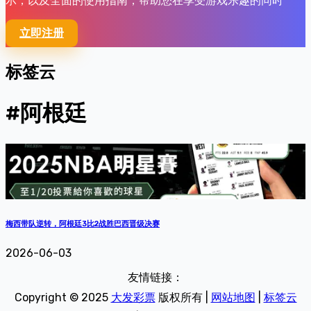
示，以及全面的使用指南，帮助您在享受游戏乐趣的同时
立即注册
标签云
#阿根廷
梅西带队逆转，阿根廷3比2战胜巴西晋级决赛
2026-06-03
友情链接：
Copyright © 2025
大发彩票
版权所有 |
网站地图
|
标签云