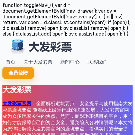
function toggleNav() { var d =
document.getElementById('nav-drawer'); var ov =
document.getElementById('nav-overlay'); if (!d || !ov)
return; var open = d.classList.contains('open'); if (open) {
d.classList.remove('open'); ov.classList.remove('open'); }
else { d.classList.add('open'); ov.classList.add('open'); } }
首页
关于大发彩票
新闻中心
联系我们
会员登陆
大发彩票
大发彩票官网
：全面解析避坑要点、安全提示与使用指南大发
彩票避坑要点 随着线上娱乐行业的快速发展，大发彩票官网
成为众多玩家关注的焦点。然而，面对琳琅满目的平台，用户
如何才能保障自己的资金安全、避免陷入各种陷阱呢？本文将
为您详细解读大发彩票官网的避坑要点，提供实用的安全提