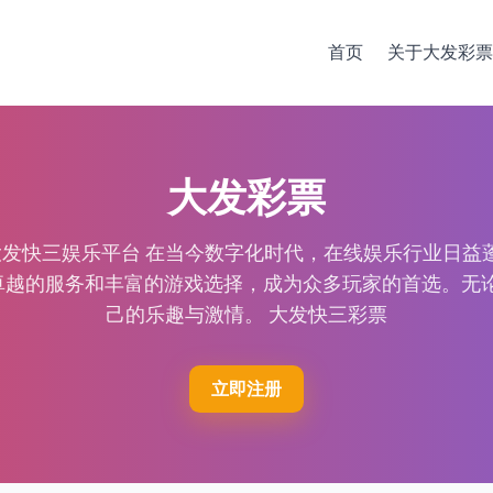
首页
关于大发彩
大发彩票
在线大发快三娱乐平台 在当今数字化时代，在线娱乐行业日
其卓越的服务和丰富的游戏选择，成为众多玩家的首选。无
己的乐趣与激情。 大发快三彩票
立即注册