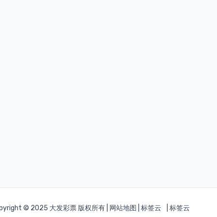
pyright © 2025
大发彩票
版权所有 |
网站地图
|
标签云
|
标签云