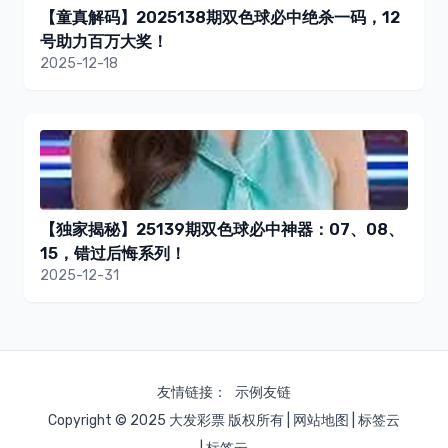
【童真解码】2025138期双色球必中绝杀一码，12
号助力百万大奖！
2025-12-18
【独家揭秘】25139期双色球必中神器：07、08、
15，错过后悔系列！
2025-12-31
友情链接：
示例友链
Copyright © 2025
大发彩票
版权所有 |
网站地图
|
标签云