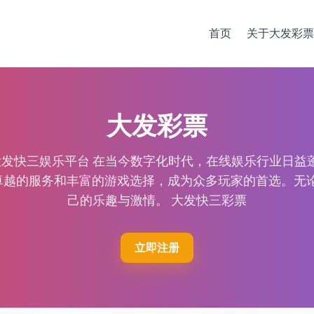
首页
关于大发彩
大发彩票
在线大发快三娱乐平台 在当今数字化时代，在线娱乐行业日
其卓越的服务和丰富的游戏选择，成为众多玩家的首选。无
己的乐趣与激情。 大发快三彩票
立即注册