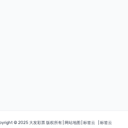
pyright © 2025
大发彩票
版权所有 |
网站地图
|
标签云
|
标签云