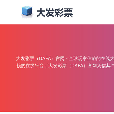
大发彩票（DAFA）官网 - 全球玩家信赖的
赖的在线平台，大发彩票（DAFA）官网凭借