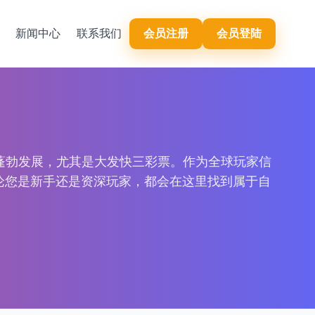
票
新闻中心
联系我们
会员注册
会员登陆
益蓬勃发展，尤其是大发快三彩票。作为全球玩家信
论您是新手还是资深玩家，都会在这里找到属于自