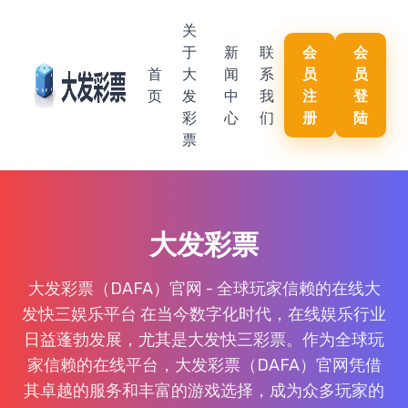
关
于
新
联
会
会
首
大
闻
系
员
员
页
发
中
我
注
登
彩
心
们
册
陆
票
大发彩票
大发彩票（DAFA）官网 - 全球玩家信赖的在线大
发快三娱乐平台 在当今数字化时代，在线娱乐行业
日益蓬勃发展，尤其是大发快三彩票。作为全球玩
家信赖的在线平台，大发彩票（DAFA）官网凭借
其卓越的服务和丰富的游戏选择，成为众多玩家的