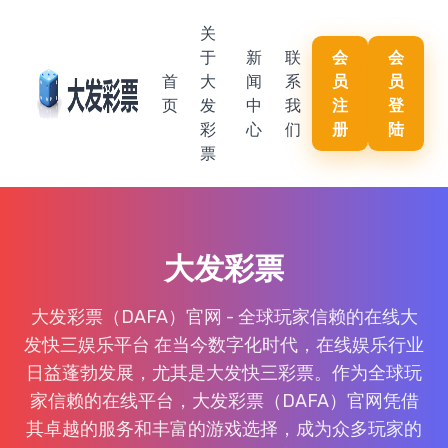
关
于
新
联
会
会
首
大
闻
系
员
员
页
发
中
我
注
登
彩
心
们
册
陆
票
大发彩票
大发彩票（DAFA）官网 - 全球玩家信赖的在线大
发快三娱乐平台 在当今数字化时代，在线娱乐行业
日益蓬勃发展，尤其是大发快三彩票。作为全球玩
家信赖的在线平台，大发彩票（DAFA）官网凭借
其卓越的服务和丰富的游戏选择，成为众多玩家的