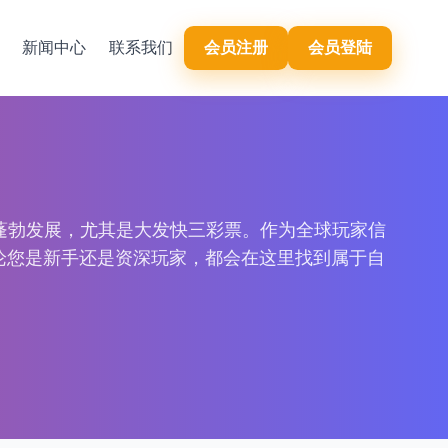
票
新闻中心
联系我们
会员注册
会员登陆
益蓬勃发展，尤其是大发快三彩票。作为全球玩家信
论您是新手还是资深玩家，都会在这里找到属于自