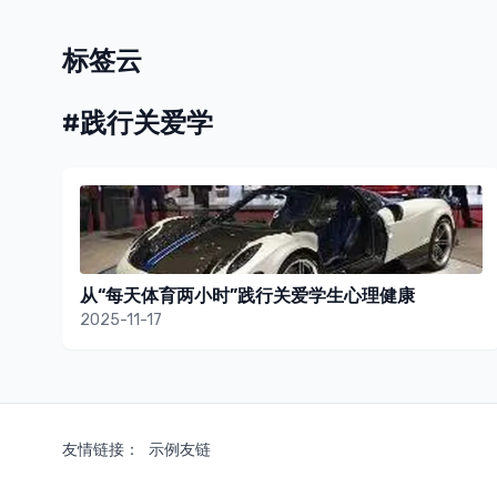
标签云
#践行关爱学
从“每天体育两小时”践行关爱学生心理健康
2025-11-17
友情链接：
示例友链