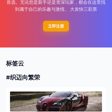
首选。无论您是新手还是资深玩家，都会在这里找
到属于自己的乐趣与激情。 大发快三彩票
立即注册
标签云
#织迈向繁荣