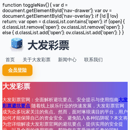
function toggleNav() { var d =
document.getElementById('nav-drawer'); var ov =
document.getElementById('nav-overlay'); if (!d || !ov)
return; var open = d.classList.contains('open'); if (open) {
d.classList.remove('open'); ov.classList.remove('open'); }
else { d.classList.add('open'); ov.classList.add('open'); } }
首页
关于大发彩票
新闻中心
联系我们
会员登陆
大发彩票
大发彩票官网：全面解析避坑要点、安全提示与使用指南
大发
彩票避坑要点
随着线上娱乐行业的快速发展，大发彩票官网
成为众多玩家关注的焦点。然而，面对琳琅满目的平台，用户
如何才能保障自己的资金安全、避免陷入各种陷阱呢？本文将
为您详细解读大发彩票官网的避坑要点，提供实用的安全提