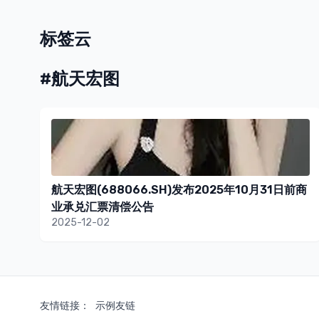
标签云
#航天宏图
航天宏图(688066.SH)发布2025年10月31日前商
业承兑汇票清偿公告
2025-12-02
友情链接：
示例友链