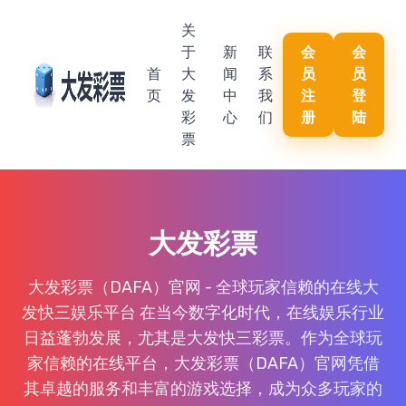
关
于
新
联
会
会
首
大
闻
系
员
员
页
发
中
我
注
登
彩
心
们
册
陆
票
大发彩票
大发彩票（DAFA）官网 - 全球玩家信赖的在线大
发快三娱乐平台 在当今数字化时代，在线娱乐行业
日益蓬勃发展，尤其是大发快三彩票。作为全球玩
家信赖的在线平台，大发彩票（DAFA）官网凭借
其卓越的服务和丰富的游戏选择，成为众多玩家的