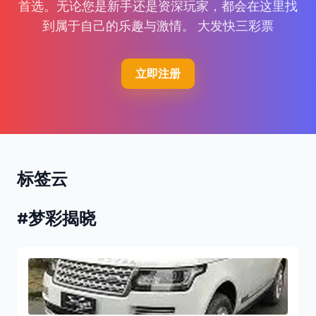
首选。无论您是新手还是资深玩家，都会在这里找
到属于自己的乐趣与激情。 大发快三彩票
立即注册
标签云
#梦彩揭晓