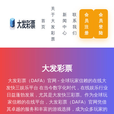
关
于
新
联
会
会
首
大
闻
系
员
员
页
发
中
我
注
登
彩
心
们
册
陆
票
大发彩票
大发彩票（DAFA）官网 - 全球玩家信赖的在线大
发快三娱乐平台 在当今数字化时代，在线娱乐行业
日益蓬勃发展，尤其是大发快三彩票。作为全球玩
家信赖的在线平台，大发彩票（DAFA）官网凭借
其卓越的服务和丰富的游戏选择，成为众多玩家的