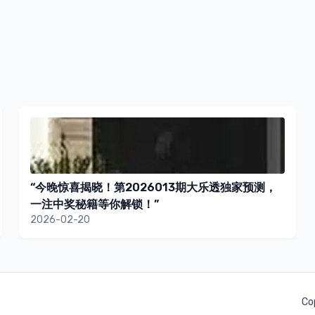
“今晚惊喜揭晓！第2026013期大乐透独家预测，
一注中奖秘籍等你解锁！”
2026-02-20
Co