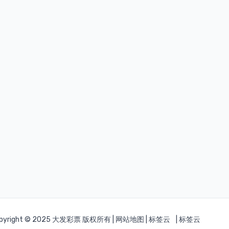
pyright © 2025
大发彩票
版权所有 |
网站地图
|
标签云
|
标签云