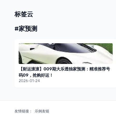
标签云
#家预测
【财运滚滚】009期大乐透独家预测：精准推荐号
码09，抢购好运！
2026-01-24
友情链接：
示例友链