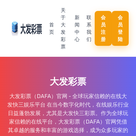
关
于
新
联
会
会
首
大
闻
系
员
员
页
发
中
我
注
登
彩
心
们
册
陆
票
大发彩票
大发彩票（DAFA）官网 - 全球玩家信赖的在线大
发快三娱乐平台 在当今数字化时代，在线娱乐行业
日益蓬勃发展，尤其是大发快三彩票。作为全球玩
家信赖的在线平台，大发彩票（DAFA）官网凭借
其卓越的服务和丰富的游戏选择，成为众多玩家的