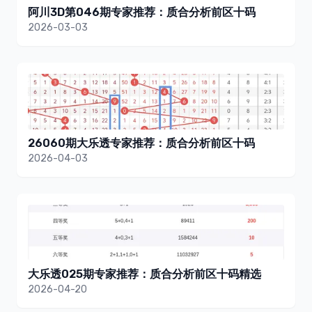
阿川3D第046期专家推荐：质合分析前区十码
2026-03-03
26060期大乐透专家推荐：质合分析前区十码
2026-04-03
大乐透025期专家推荐：质合分析前区十码精选
2026-04-20