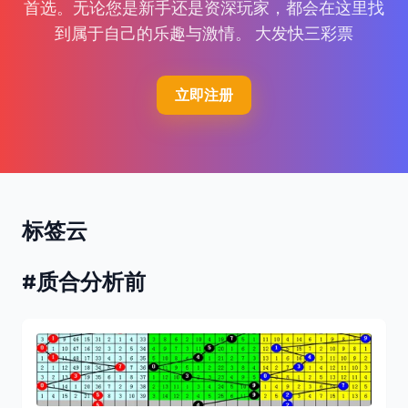
首选。无论您是新手还是资深玩家，都会在这里找
到属于自己的乐趣与激情。 大发快三彩票
立即注册
标签云
#质合分析前