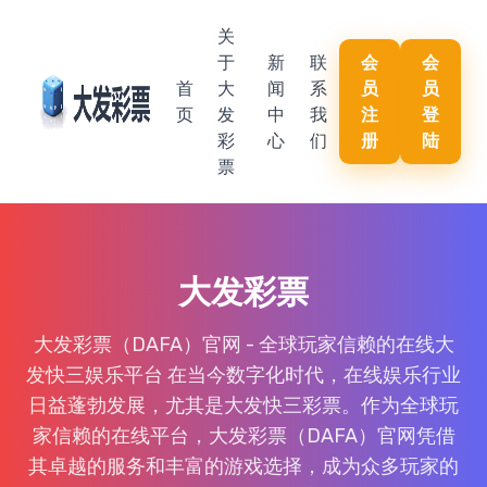
关
于
新
联
会
会
首
大
闻
系
员
员
页
发
中
我
注
登
彩
心
们
册
陆
票
大发彩票
大发彩票（DAFA）官网 - 全球玩家信赖的在线大
发快三娱乐平台 在当今数字化时代，在线娱乐行业
日益蓬勃发展，尤其是大发快三彩票。作为全球玩
家信赖的在线平台，大发彩票（DAFA）官网凭借
其卓越的服务和丰富的游戏选择，成为众多玩家的