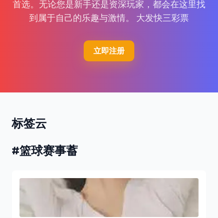
首选。无论您是新手还是资深玩家，都会在这里找
到属于自己的乐趣与激情。 大发快三彩票
立即注册
标签云
#篮球赛事蓄