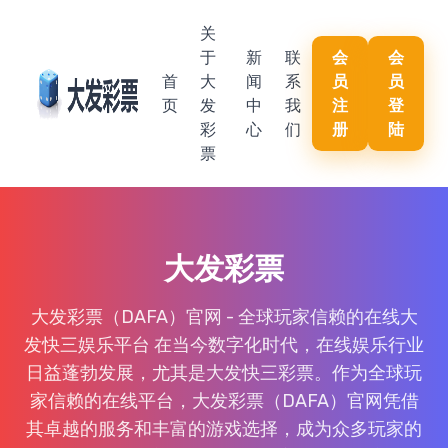
关
于
新
联
会
会
首
大
闻
系
员
员
页
发
中
我
注
登
彩
心
们
册
陆
票
大发彩票
大发彩票（DAFA）官网 - 全球玩家信赖的在线大
发快三娱乐平台 在当今数字化时代，在线娱乐行业
日益蓬勃发展，尤其是大发快三彩票。作为全球玩
家信赖的在线平台，大发彩票（DAFA）官网凭借
其卓越的服务和丰富的游戏选择，成为众多玩家的