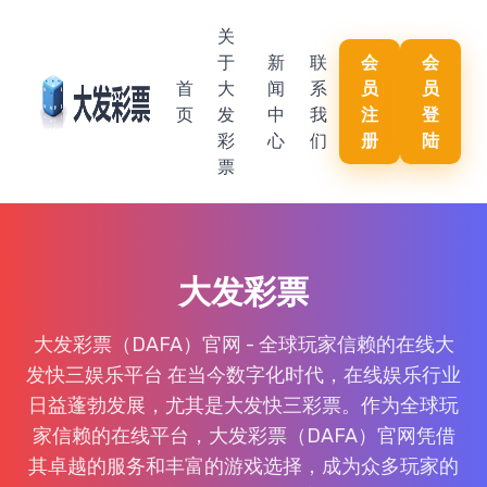
关
于
新
联
会
会
首
大
闻
系
员
员
页
发
中
我
注
登
彩
心
们
册
陆
票
大发彩票
大发彩票（DAFA）官网 - 全球玩家信赖的在线大
发快三娱乐平台 在当今数字化时代，在线娱乐行业
日益蓬勃发展，尤其是大发快三彩票。作为全球玩
家信赖的在线平台，大发彩票（DAFA）官网凭借
其卓越的服务和丰富的游戏选择，成为众多玩家的