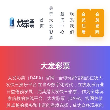
关
于
新
联
会
会
首
大
闻
系
员
员
页
发
中
我
注
登
彩
心
们
册
陆
票
大发彩票
大发彩票（DAFA）官网 - 全球玩家信赖的在线大
发快三娱乐平台 在当今数字化时代，在线娱乐行业
日益蓬勃发展，尤其是大发快三彩票。作为全球玩
家信赖的在线平台，大发彩票（DAFA）官网凭借
其卓越的服务和丰富的游戏选择，成为众多玩家的