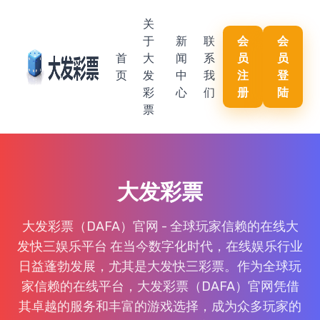
关
于
新
联
会
会
首
大
闻
系
员
员
页
发
中
我
注
登
彩
心
们
册
陆
票
大发彩票
大发彩票（DAFA）官网 - 全球玩家信赖的在线大
发快三娱乐平台 在当今数字化时代，在线娱乐行业
日益蓬勃发展，尤其是大发快三彩票。作为全球玩
家信赖的在线平台，大发彩票（DAFA）官网凭借
其卓越的服务和丰富的游戏选择，成为众多玩家的