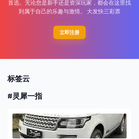
首选。无论您是新手还是资深玩家，都会在这里找
到属于自己的乐趣与激情。 大发快三彩票
立即注册
标签云
#灵犀一指