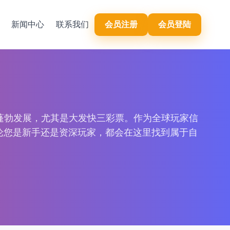
票
新闻中心
联系我们
会员注册
会员登陆
益蓬勃发展，尤其是大发快三彩票。作为全球玩家信
论您是新手还是资深玩家，都会在这里找到属于自