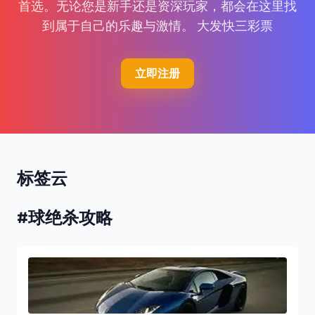
首选。无论您是新手还是资深玩家，都会在这里找
到属于自己的乐趣与激情。 大发快三彩票
立即注册
标签云
#球绝杀攻略