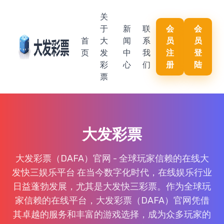
关
于
新
联
会
会
首
大
闻
系
员
员
页
发
中
我
注
登
彩
心
们
册
陆
票
大发彩票
大发彩票（DAFA）官网 - 全球玩家信赖的在线大
发快三娱乐平台 在当今数字化时代，在线娱乐行业
日益蓬勃发展，尤其是大发快三彩票。作为全球玩
家信赖的在线平台，大发彩票（DAFA）官网凭借
其卓越的服务和丰富的游戏选择，成为众多玩家的