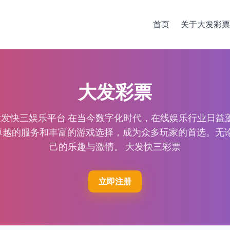
首页
关于大发彩
大发彩票
在线大发快三娱乐平台 在当今数字化时代，在线娱乐行业日
其卓越的服务和丰富的游戏选择，成为众多玩家的首选。无
己的乐趣与激情。 大发快三彩票
立即注册