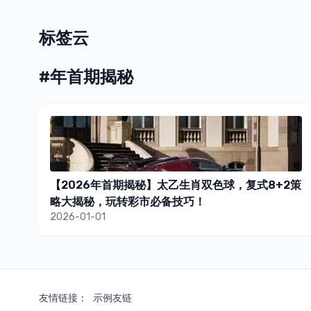
标签云
#年首期揭秘
【2026年首期揭秘】太乙生肖双色球，复式8+2策
略大揭秘，玩转彩市必备技巧！
2026-01-01
友情链接：
示例友链