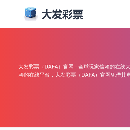
大发彩票（DAFA）官网 - 全球玩家信赖的
赖的在线平台，大发彩票（DAFA）官网凭借