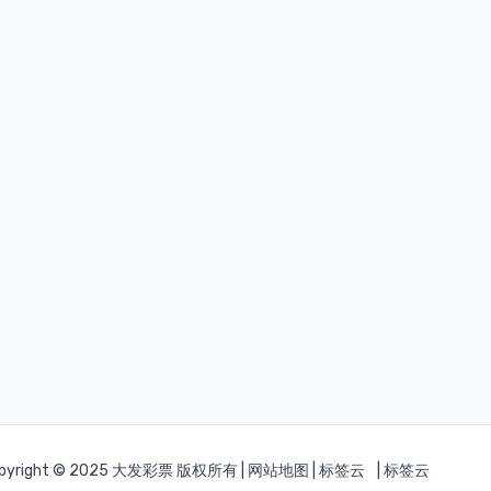
pyright © 2025
大发彩票
版权所有 |
网站地图
|
标签云
|
标签云