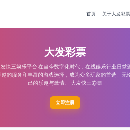
首页
关于大发彩
大发彩票
在线大发快三娱乐平台 在当今数字化时代，在线娱乐行业日
其卓越的服务和丰富的游戏选择，成为众多玩家的首选。无
己的乐趣与激情。 大发快三彩票
立即注册