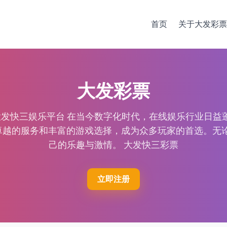
首页
关于大发彩
大发彩票
在线大发快三娱乐平台 在当今数字化时代，在线娱乐行业日
其卓越的服务和丰富的游戏选择，成为众多玩家的首选。无
己的乐趣与激情。 大发快三彩票
立即注册