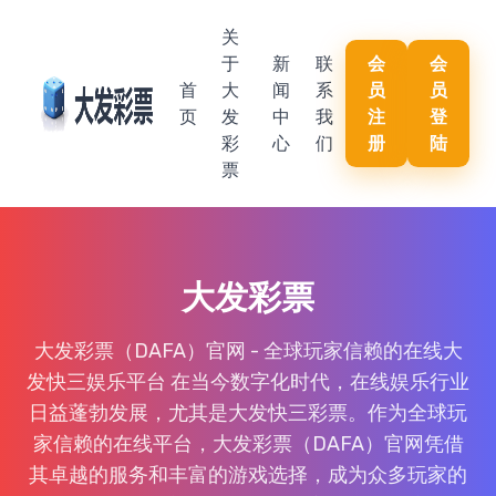
关
于
新
联
会
会
首
大
闻
系
员
员
页
发
中
我
注
登
彩
心
们
册
陆
票
大发彩票
大发彩票（DAFA）官网 - 全球玩家信赖的在线大
发快三娱乐平台 在当今数字化时代，在线娱乐行业
日益蓬勃发展，尤其是大发快三彩票。作为全球玩
家信赖的在线平台，大发彩票（DAFA）官网凭借
其卓越的服务和丰富的游戏选择，成为众多玩家的