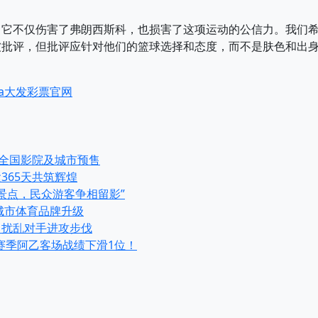
，它不仅伤害了弗朗西斯科，也损害了这项运动的公信力。我们
被批评，但批评应针对他们的篮球选择和态度，而不是肤色和出
fa大发彩票官网
跑全国影院及城市预售
365天共筑辉煌
景点，民众游客争相留影”
城市体育品牌升级
，扰乱对手进攻步伐
5赛季阿乙客场战绩下滑1位！