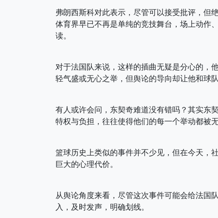
弗朗西斯科对此表示，尽管可以接受批评，但
体育界早已不再是单纯的竞技舞台，场上动作
读。
对于法国队来说，这样的插曲无疑是分心的，
轻气盛或无心之举，但舆论的导向却让他和球
有人或许会问，东契奇难道没有错吗？其实东
特权与负担，往往使得他们的每一个举动都被
篮球历史上类似的事件并不少见，但在今天，
巨大的心理代价。
从舆论角度来看，尽管这次事件可能会给法国
入，及时发声，明确划线。