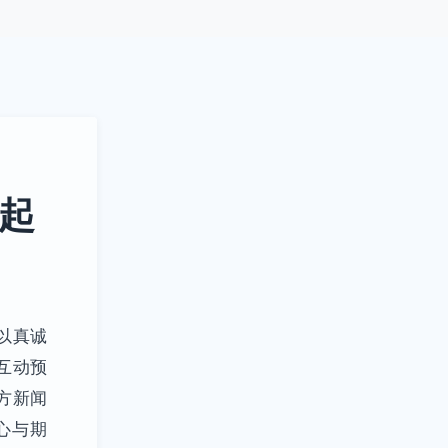
起
以真诚
互动预
方新闻
心与期