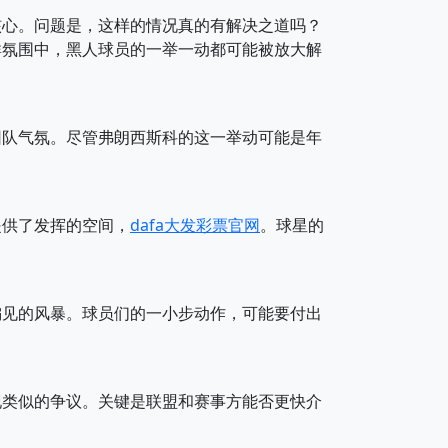
核心。问题是，这样的情况真的有解决之道吗？
群氛围中，黑人球员的一举一动都可能被放大解
团队气氛。尽管弗朗西斯科的这一举动可能是年
提供了发挥的空间，
dafa大发彩票官网
。球星的
偏见的风暴。球员们的一小步动作，可能要付出
现类似的争议。关键是联盟和赛事方能否更快介