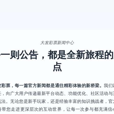
大发彩票新闻中心
每一则公告，都是全新旅程的
点
发彩票，每一篇官方新闻都是通往精彩体验的新桥梁。
我们
任，向广大用户传递最新平台动态、功能优化、社区活动与
玩法。无论您是新手玩家，还是经验丰富的知识挑战者，官
将带您走进更深层次的互动世界，让每一次参与都充满信