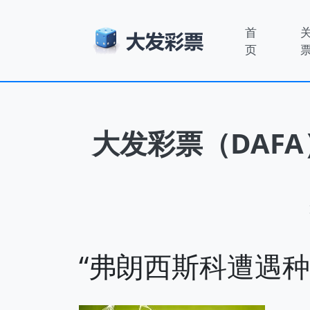
首
页
大发彩票（DAF
“弗朗西斯科遭遇