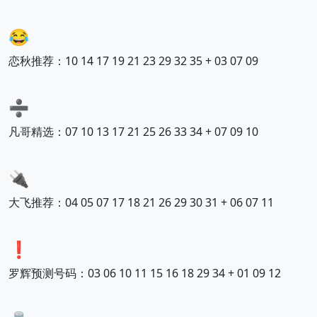
😂
恋秋推荐：10 14 17 19 21 23 29 32 35 + 03 07 09
➗
凡哥精选：07 10 13 17 21 25 26 33 34 + 07 09 10
🔌
大飞推荐：04 05 07 17 18 21 26 29 30 31 + 06 07 11
❗
罗辉预测号码：03 06 10 11 15 16 18 29 34 + 01 09 12