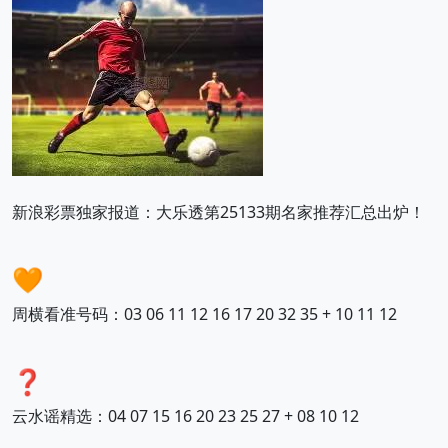
新浪彩票独家报道：大乐透第25133期名家推荐汇总出炉！
🧡
周横看准号码：03 06 11 12 16 17 20 32 35 + 10 11 12
❓
云水谣精选：04 07 15 16 20 23 25 27 + 08 10 12