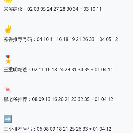
宋溪建议：02 03 05 24 27 28 30 34 + 03 10 11
✌️
苏香推荐号码：04 10 11 16 18 19 21 26 33 + 04 05 12
🎖️
王重明精选：02 11 16 18 24 29 31 34 35 + 01 04 11
🍬
邵老爷推荐：08 09 13 16 20 21 23 32 35 + 01 04 12
➡️
三少推荐号码：06 08 09 18 21 25 26 33 + 01 04 12