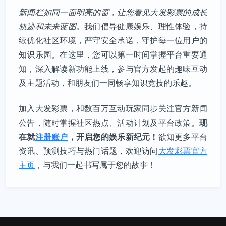
新闻栏如同一面明亮的窗，让您看见大发彩票的成长
轨迹和未来蓝图。
我们倡导健康娱乐、理性体验，持
续优化社区环境，严守安全承诺，守护每一位用户的
知识乐园。在这里，您可以第一时间掌握平台重要通
知，深入解读新功能上线，参与官方发起的趣味互动
及主题活动，和朋友们一同畅享知识竞技的乐趣。
加入大发彩票，和数百万互动玩家同步关注官方新闻
现
公告，随时掌握社区热点、活动计划及平台政策。
在就
注册账户
，开启您的娱乐新纪元！
欲知更多平台
资讯、预测技巧与热门话题，欢迎访问
大发彩票官方
主页
，与我们一起书写属于您的故事！