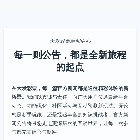
大发彩票新闻中心
每一则公告，都是全新旅程
的起点
在大发彩票，每一篇官方新闻都是通往精彩体验的新
桥梁。
我们以真诚与责任，向广大用户传递最新平台
动态、功能优化、社区活动与互动预测新玩法。无论
您是新手玩家，还是经验丰富的知识挑战者，官方新
闻公告将带您走进更深层次的互动世界，让每一次参
与都充满信心与期许。