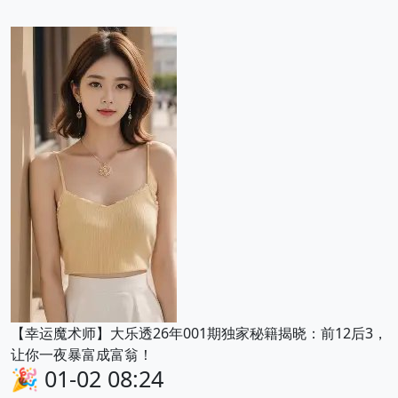
【幸运魔术师】大乐透26年001期独家秘籍揭晓：前12后3，
让你一夜暴富成富翁！
🎉 01-02 08:24