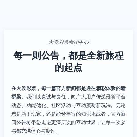
大发彩票新闻中心
每一则公告，都是全新旅程
的起点
在大发彩票，每一篇官方新闻都是通往精彩体验的新
桥梁。
我们以真诚与责任，向广大用户传递最新平台
动态、功能优化、社区活动与互动预测新玩法。无论
您是新手玩家，还是经验丰富的知识挑战者，官方新
闻公告将带您走进更深层次的互动世界，让每一次参
与都充满信心与期许。