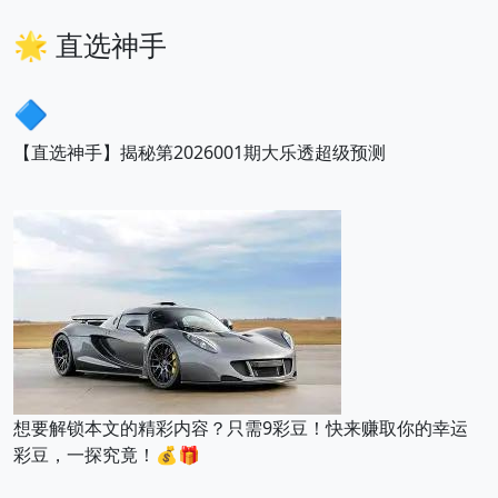
🌟 直选神手
🔷
【直选神手】揭秘第2026001期大乐透超级预测
想要解锁本文的精彩内容？只需
9彩豆
！快来赚取你的幸运
彩豆，一探究竟！💰🎁