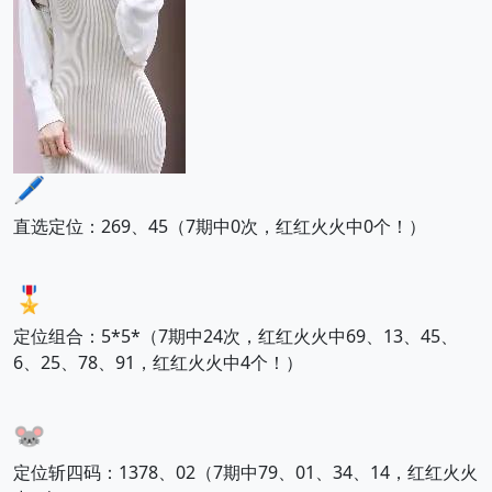
🖊️
直选定位：269、45（7期中0次，红红火火中0个！）
🎖️
定位组合：5*5*（7期中24次，红红火火中69、13、45、
6、25、78、91，红红火火中4个！）
🐭
定位斩四码：1378、02（7期中79、01、34、14，红红火火