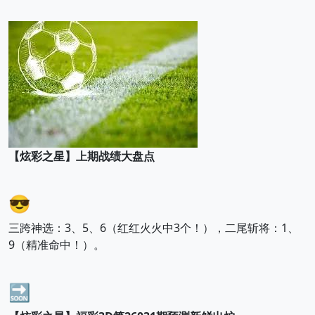
【炫彩之星】上期战绩大盘点
😎
三跨神选：3、5、6（红红火火中3个！），二尾斩将：1、
9（精准命中！）。
🔜