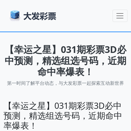
【幸运之星】031期彩票3D必
中预测，精选组选号码，近期
命中率爆表！
第一时间了解平台动态，与大发彩票一起探索互动新世界
【幸运之星】031期彩票3D必中
预测，精选组选号码，近期命中
率爆表！