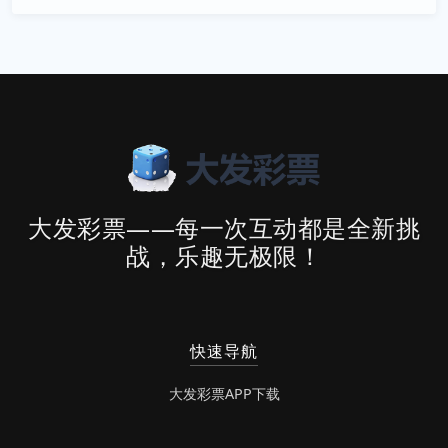
大发彩票——每一次互动都是全新挑
战，乐趣无极限！
快速导航
大发彩票APP下载