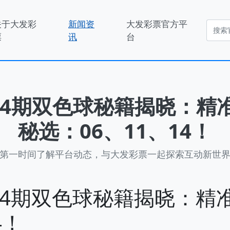
关于大发彩
新闻资
大发彩票官方平
票
讯
台
014期双色球秘籍揭晓：精
秘选：06、11、14！
第一时间了解平台动态，与大发彩票一起探索互动新世
014期双色球秘籍揭晓：精
4！