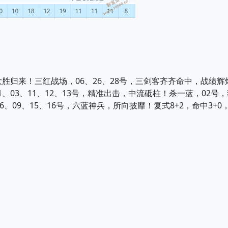
归来！三红战场，06、26、28号，三剑客齐齐命中，战绩辉煌！六
03、11、12、13号，精准出击，中流砥柱！杀一蓝，02号，
、09、15、16号，六蓝神兵，所向披靡！复式8+2，命中3+0