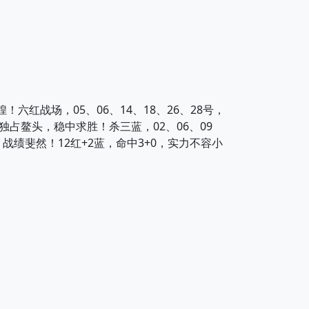
红战场，05、06、14、18、26、28号，
独占鳌头，稳中求胜！杀三蓝，02、06、09
，战绩斐然！12红+2蓝，命中3+0，实力不容小