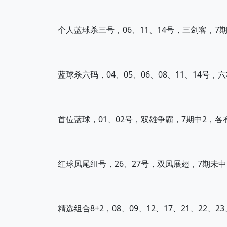
个人蓝球杀三号，06、11、14号，三剑客，7
蓝球杀六码，04、05、06、08、11、14号
首位蓝球，01、02号，双雄争霸，7期中2，各
红球凤尾组号，26、27号，双凤展翅，7期未
精选组合8+2，08、09、12、17、21、22、2