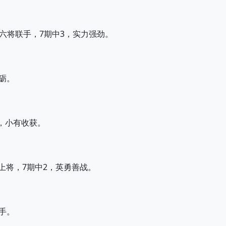
号，六将联手，7期中3，实力强劲。
砺。
1，小有收获。
虎上将，7期中2，英勇善战。
手。