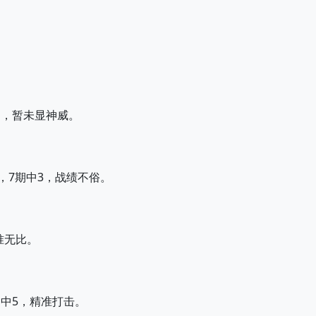
中，暂未显神威。
湖，7期中3，战绩不俗。
准无比。
期中5，精准打击。