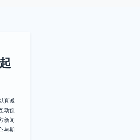
起
以真诚
互动预
方新闻
心与期