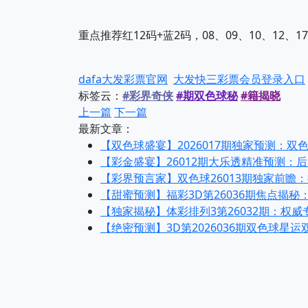
重点推荐红12码+蓝2码，08、09、10、12、17
dafa大发彩票官网
大发快三彩票会员登录入口
标签云：
#彩界奇侠
#期双色球秘
#籍揭晓
上一篇
下一篇
最新文章：
【双色球盛宴】2026017期独家预测：
【彩金盛宴】26012期大乐透精准预测：后
【彩界预言家】双色球26013期独家前瞻：
【甜蜜预测】福彩3D第26036期焦点揭秘
【独家揭秘】体彩排列3第26032期：权
【绝密预测】3D第2026036期双色球星运双