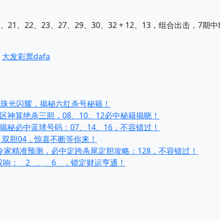
、21、22、23、27、29、30、32 + 12、13，组合出击，7
大发彩票dafa
双色珠光闪耀，揭秘六红杀号秘籍！
区神算绝杀三胆，08、10、12必中秘籍揭晓！
揭秘必中蓝球号码：07、14、16，不容错过！
：双胆04，惊喜不断等你来！
威专家精准预测，必中定跨杀尾定胆攻略：128，不容错过！
响：__2__、__6__，锁定财运亨通！