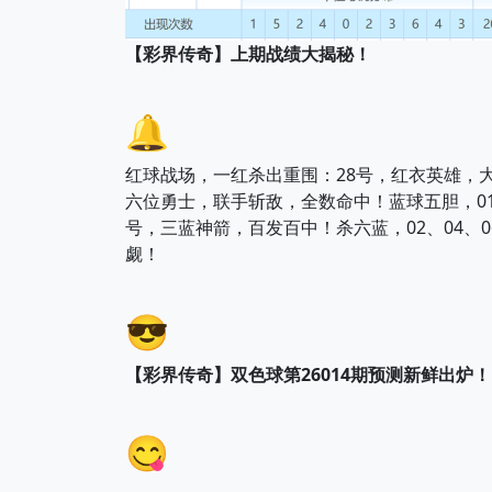
【彩界传奇】上期战绩大揭秘！
🔔
红球战场，一红杀出重围：28号，红衣英雄，大胜
六位勇士，联手斩敌，全数命中！蓝球五胆，01、
号，三蓝神箭，百发百中！杀六蓝，02、04、06
觑！
😎
【彩界传奇】双色球第26014期预测新鲜出炉！
😋