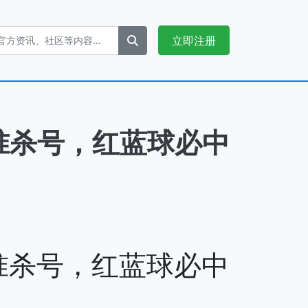
立即注册
准杀号，红蓝球必中
界
准杀号，红蓝球必中