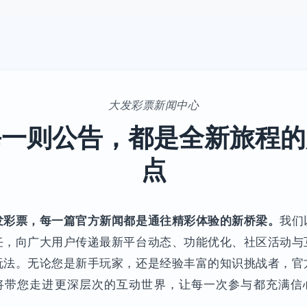
大发彩票新闻中心
每一则公告，都是全新旅程的
点
发彩票，每一篇官方新闻都是通往精彩体验的新桥梁。
我们
任，向广大用户传递最新平台动态、功能优化、社区活动与
玩法。无论您是新手玩家，还是经验丰富的知识挑战者，官
将带您走进更深层次的互动世界，让每一次参与都充满信