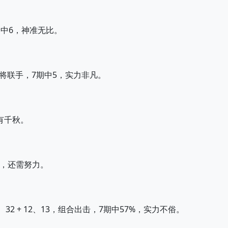
期中6，神准无比。
，六将联手，7期中5，实力非凡。
有千秋。
中，还需努力。
3、32 + 12、13，组合出击，7期中57%，实力不俗。