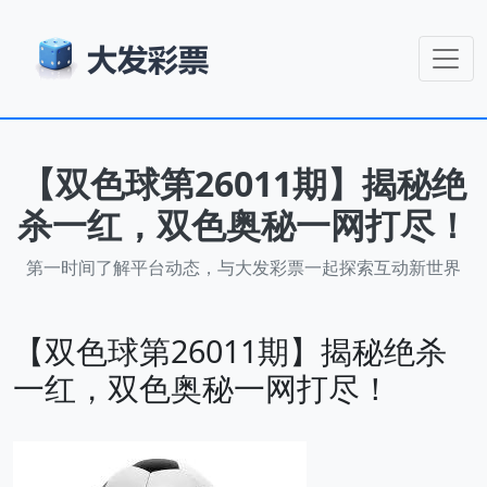
【双色球第26011期】揭秘绝
杀一红，双色奥秘一网打尽！
第一时间了解平台动态，与大发彩票一起探索互动新世界
【双色球第26011期】揭秘绝杀
一红，双色奥秘一网打尽！