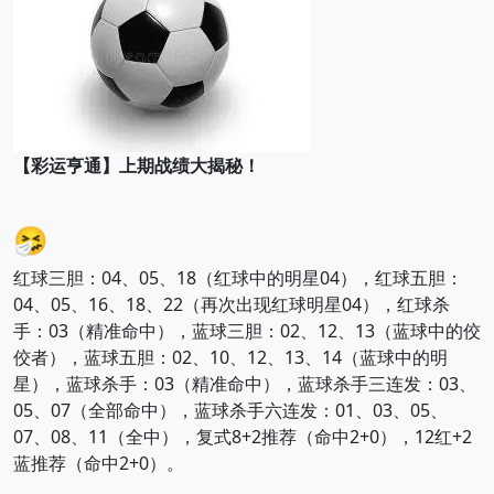
【彩运亨通】上期战绩大揭秘！
🤧
红球三胆：04、05、18（红球中的明星04），红球五胆：
04、05、16、18、22（再次出现红球明星04），红球杀
手：03（精准命中），蓝球三胆：02、12、13（蓝球中的佼
佼者），蓝球五胆：02、10、12、13、14（蓝球中的明
星），蓝球杀手：03（精准命中），蓝球杀手三连发：03、
05、07（全部命中），蓝球杀手六连发：01、03、05、
07、08、11（全中），复式8+2推荐（命中2+0），12红+2
蓝推荐（命中2+0）。