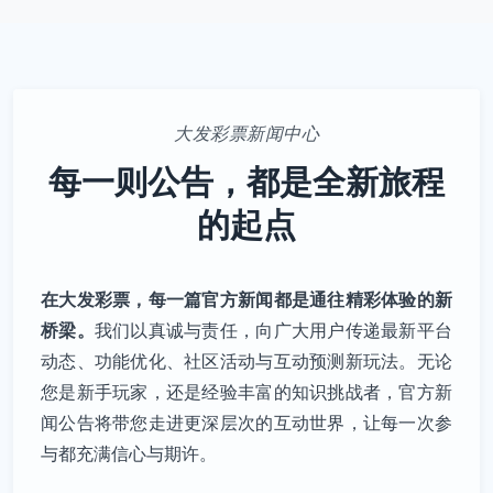
大发彩票新闻中心
每一则公告，都是全新旅程
的起点
在大发彩票，每一篇官方新闻都是通往精彩体验的新
桥梁。
我们以真诚与责任，向广大用户传递最新平台
动态、功能优化、社区活动与互动预测新玩法。无论
您是新手玩家，还是经验丰富的知识挑战者，官方新
闻公告将带您走进更深层次的互动世界，让每一次参
与都充满信心与期许。