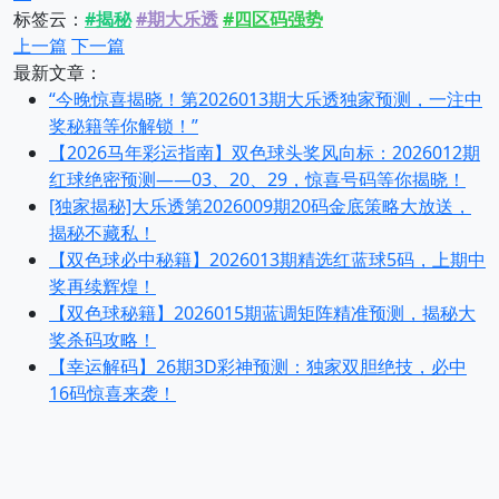
标签云：
#揭秘
#期大乐透
#四区码强势
上一篇
下一篇
最新文章：
“今晚惊喜揭晓！第2026013期大乐透独家预测，一注中
奖秘籍等你解锁！”
【2026马年彩运指南】双色球头奖风向标：2026012期
红球绝密预测——03、20、29，惊喜号码等你揭晓！
[独家揭秘]大乐透第2026009期20码金底策略大放送，
揭秘不藏私！
【双色球必中秘籍】2026013期精选红蓝球5码，上期中
奖再续辉煌！
【双色球秘籍】2026015期蓝调矩阵精准预测，揭秘大
奖杀码攻略！
【幸运解码】26期3D彩神预测：独家双胆绝技，必中
16码惊喜来袭！