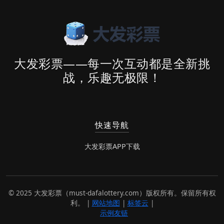
大发彩票——每一次互动都是全新挑
战，乐趣无极限！
快速导航
大发彩票APP下载
© 2025 大发彩票（must-dafalottery.com）版权所有。保留所有权
利。 |
网站地图
|
标签云
|
示例友链