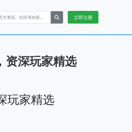
立即注册
荐，资深玩家精选
界
资深玩家精选