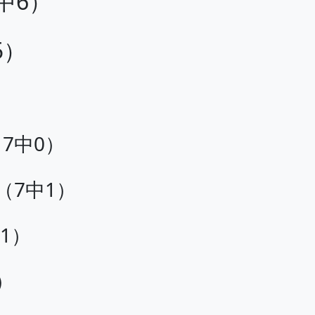
7中6）
5）
）
9（7中0）
,9（7中1）
中1）
6）