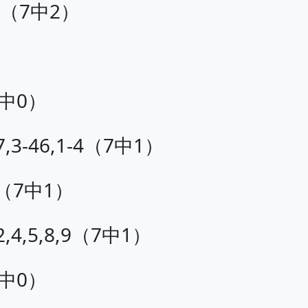
20（7中2）
7中0）
-37,3-46,1-4（7中1）
5（7中1）
4,5,8,9（7中1）
7中0）