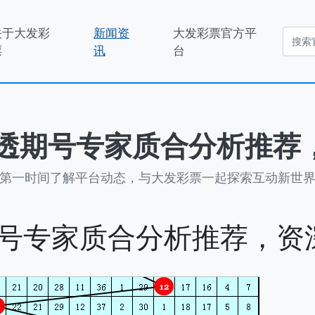
关于大发彩
新闻资
大发彩票官方平
票
讯
台
大乐透期号专家质合分析推
第一时间了解平台动态，与大发彩票一起探索互动新世
透期号专家质合分析推荐，