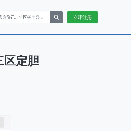
立即注册
三区定胆
界