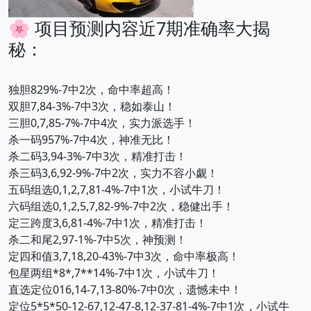
🌸 项目预测内容近7期准确率大揭
秘：
独胆829%-7中2次，命中率超高！
双胆7,84-3%-7中3次，稳如泰山！
三胆0,7,85-7%-7中4次，实力派选手！
杀一码957%-7中4次，神准无比！
杀二码3,94-3%-7中3次，精准打击！
杀三码3,6,92-9%-7中2次，实力不容小觑！
五码组选0,1,2,7,81-4%-7中1次，小试牛刀！
六码组选0,1,2,5,7,82-9%-7中2次，稳健出手！
定三跨度3,6,81-4%-7中1次，精准打击！
杀二和尾2,97-1%-7中5次，神预测！
定四和值3,7,18,20-43%-7中3次，命中率极高！
包星两组*8*,7**14%-7中1次，小试牛刀！
直选定位016,14-7,13-80%-7中0次，遗憾未中！
定位5*5*50-12-67,12-47-8,12-37-81-4%-7中1次，小试牛