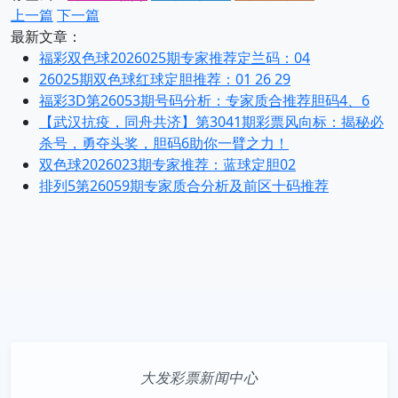
上一篇
下一篇
最新文章：
福彩双色球2026025期专家推荐定兰码：04
26025期双色球红球定胆推荐：01 26 29
福彩3D第26053期号码分析：专家质合推荐胆码4、6
【武汉抗疫，同舟共济】第3041期彩票风向标：揭秘必
杀号，勇夺头奖，胆码6助你一臂之力！
双色球2026023期专家推荐：蓝球定胆02
排列5第26059期专家质合分析及前区十码推荐
大发彩票新闻中心