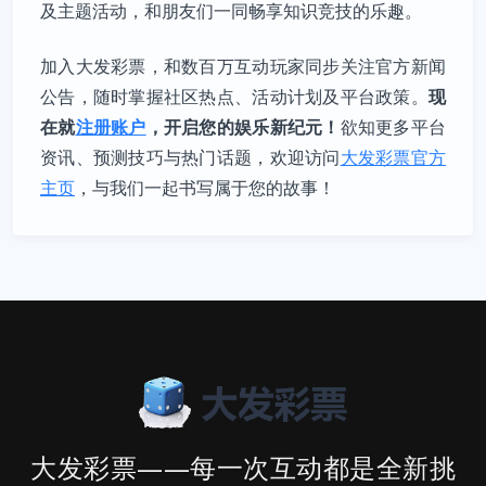
及主题活动，和朋友们一同畅享知识竞技的乐趣。
加入大发彩票，和数百万互动玩家同步关注官方新闻
现
公告，随时掌握社区热点、活动计划及平台政策。
在就
注册账户
，开启您的娱乐新纪元！
欲知更多平台
资讯、预测技巧与热门话题，欢迎访问
大发彩票官方
主页
，与我们一起书写属于您的故事！
大发彩票——每一次互动都是全新挑