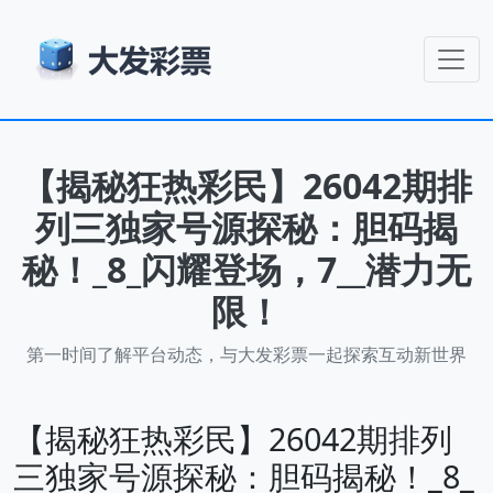
【揭秘狂热彩民】26042期排
列三独家号源探秘：胆码揭
秘！_8_闪耀登场，7__潜力无
限！
第一时间了解平台动态，与大发彩票一起探索互动新世界
【揭秘狂热彩民】26042期排列
三独家号源探秘：胆码揭秘！_8_