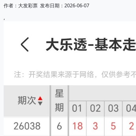
作者：大发彩票 发布日期：2026-06-07
,