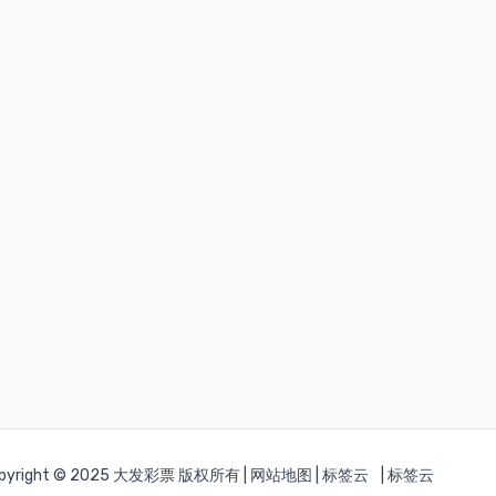
pyright © 2025
大发彩票
版权所有 |
网站地图
|
标签云
|
标签云