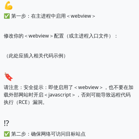
💪
✅ 第一步：在主进程中启用＜webview＞
修改你的＜webview＞配置（或主进程入口文件）：
（此处应插入相关代码示例）
🔖
请注意：安全提示：即使启用了＜webview＞，也不要在加
载外部网站时开启＜javascript＞，否则可能导致远程代码
执行（RCE）漏洞。
⁉️
✅ 第二步：确保网络可访问目标站点