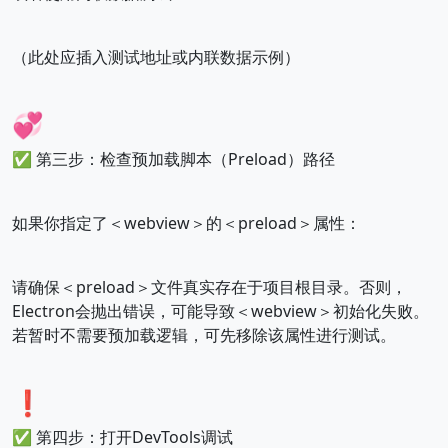
（此处应插入测试地址或内联数据示例）
💞
✅ 第三步：检查预加载脚本（Preload）路径
如果你指定了＜webview＞的＜preload＞属性：
请确保＜preload＞文件真实存在于项目根目录。否则，
Electron会抛出错误，可能导致＜webview＞初始化失败。
若暂时不需要预加载逻辑，可先移除该属性进行测试。
❗
✅ 第四步：打开DevTools调试