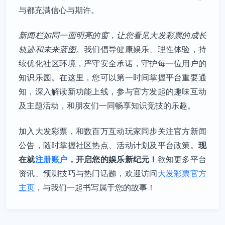
与都充满信心与期许。
新闻栏如同一面明亮的窗，让您看见大发彩票的成长
轨迹和未来蓝图。
我们倡导健康娱乐、理性体验，持
续优化社区环境，严守安全承诺，守护每一位用户的
知识乐园。在这里，您可以第一时间掌握平台重要通
知，深入解读新功能上线，参与官方发起的趣味互动
及主题活动，和朋友们一同畅享知识竞技的乐趣。
加入大发彩票，和数百万互动玩家同步关注官方新闻
现
公告，随时掌握社区热点、活动计划及平台政策。
在就
注册账户
，开启您的娱乐新纪元！
欲知更多平台
资讯、预测技巧与热门话题，欢迎访问
大发彩票官方
主页
，与我们一起书写属于您的故事！