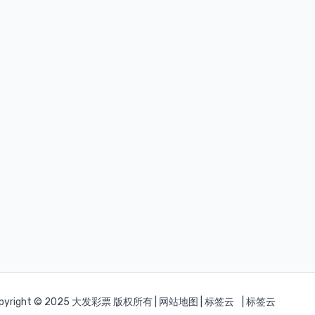
pyright © 2025
大发彩票
版权所有 |
网站地图
|
标签云
|
标签云