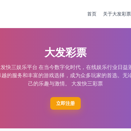
首页
关于大发彩
大发彩票
在线大发快三娱乐平台 在当今数字化时代，在线娱乐行业日
其卓越的服务和丰富的游戏选择，成为众多玩家的首选。无
己的乐趣与激情。 大发快三彩票
立即注册