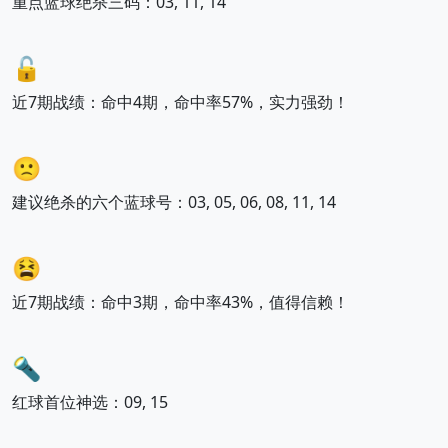
重点蓝球绝杀三码：03, 11, 14
🔓
近7期战绩：命中4期，命中率57%，实力强劲！
🙁
建议绝杀的六个蓝球号：03, 05, 06, 08, 11, 14
😫
近7期战绩：命中3期，命中率43%，值得信赖！
🔦
红球首位神选：09, 15