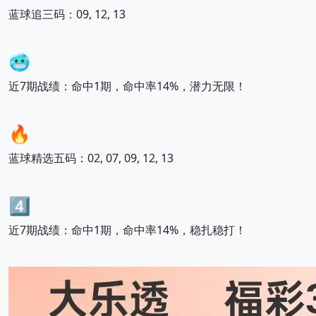
蓝球追三码：09, 12, 13
🥶
近7期战绩：命中1期，命中率14%，潜力无限！
🔥
蓝球精选五码：02, 07, 09, 12, 13
4️⃣
近7期战绩：命中1期，命中率14%，稳扎稳打！