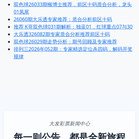
双色球26033期猴博士推荐，前区十码质合分析，龙头
01凤尾
26060期大乐透专家推荐：质合分析前区十码
推荐 K哥双色球031期解析：独蓝01，红球重点07与30
大乐透326082期专家质合分析推荐前区十码
双色球26029期走势分析：期号回顾及专家推荐
排列三2026年052期：专家精选定位杀四码，解码开奖
规律
大发彩票新闻中心
每一则公告，都是全新旅程