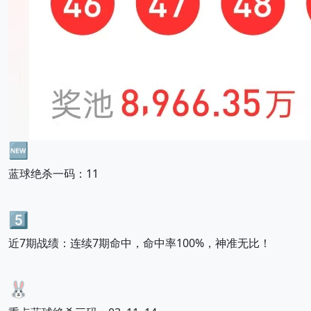
🆕
蓝球绝杀一码：11
5️⃣
近7期战绩：连续7期命中，命中率100%，神准无比！
🐰