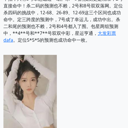
直接命中！杀二码的预测也不赖，2号和8号双双落网。定位
杀四码的挑战中，12-68、26-89、12-69这三个区间也成功
命中。定三跨度的预测中，7号成了幸运儿，成功中出。杀
二和尾的预测也不赖，2号和4号都入了围。包星两组预测
中，**4**号和**7**号双双中彩，星运亨通，
大发彩票
dafa
。定位5*5*5的预测也成功命中一枚。