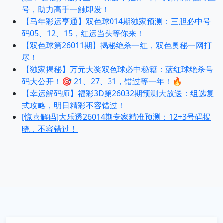
号，助力高手一触即发！
【马年彩运亨通】双色球014期独家预测：三胆必中号
码05、12、15，红运当头等你来！
【双色球第26011期】揭秘绝杀一红，双色奥秘一网打
尽！
【独家揭秘】万元大奖双色球必中秘籍：蓝红球绝杀号
码大公开！🎯 21、27、31，错过等一年！🔥
【幸运解码师】福彩3D第26032期预测大放送：组选复
式攻略，明日精彩不容错过！
[惊喜解码]大乐透26014期专家精准预测：12+3号码揭
晓，不容错过！