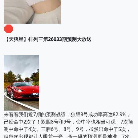
🛑
【天狼星】排列三第26033期预测大放送
来看看我们近7期的预测战绩，独胆8号成功率高达82.9%，
已经命中2次了！双胆8号和9号，命中率也相当可观，7次预
测中命中了4次。三胆6号、8号、9号，虽然只命中了5次，
但每次出现都让人眼前一亮。杀一码的预测更是神准，7次