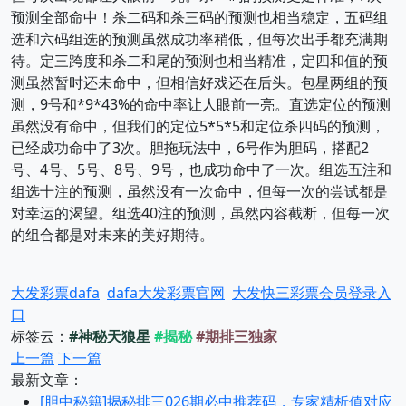
预测全部命中！杀二码和杀三码的预测也相当稳定，五码组
选和六码组选的预测虽然成功率稍低，但每次出手都充满期
待。定三跨度和杀二和尾的预测也相当精准，定四和值的预
测虽然暂时还未命中，但相信好戏还在后头。包星两组的预
测，9号和*9*43%的命中率让人眼前一亮。直选定位的预测
虽然没有命中，但我们的定位5*5*5和定位杀四码的预测，
已经成功命中了3次。胆拖玩法中，6号作为胆码，搭配2
号、4号、5号、8号、9号，也成功命中了一次。组选五注和
组选十注的预测，虽然没有一次命中，但每一次的尝试都是
对幸运的渴望。组选40注的预测，虽然内容截断，但每一次
的组合都是对未来的美好期待。
大发彩票dafa
dafa大发彩票官网
大发快三彩票会员登录入
口
标签云：
#神秘天狼星
#揭秘
#期排三独家
上一篇
下一篇
最新文章：
[胆中秘籍]揭秘排三026期必中推荐码，专家精析值对应